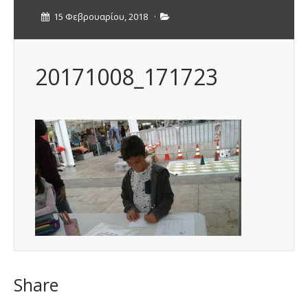
15 Φεβρουαρίου, 2018
·
20171008_171723
Share