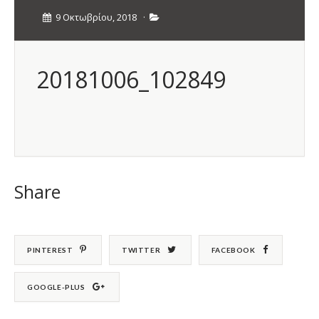
9 Οκτωβρίου, 2018
·
20181006_102849
Share
PINTEREST
TWITTER
FACEBOOK
GOOGLE-PLUS