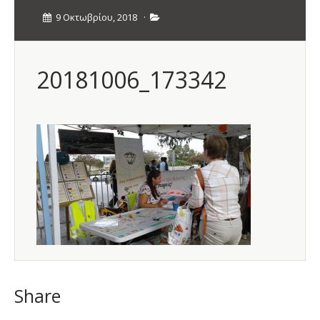
9 Οκτωβρίου, 2018
·
20181006_173342
Share