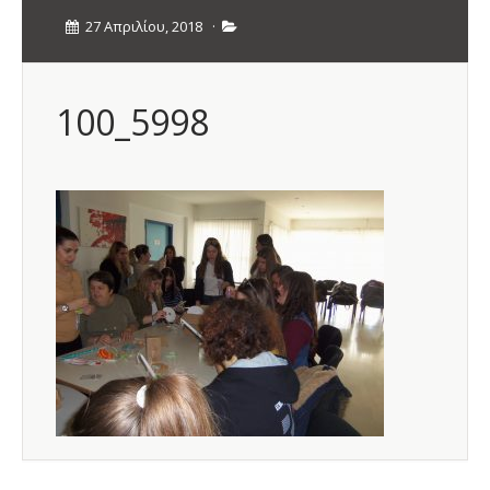
27 Απριλίου, 2018
·
100_5998