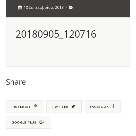
10 Σεπτεμβρίου, 2018
·
20180905_120716
Share
PINTEREST
TWITTER
FACEBOOK
GOOGLE-PLUS