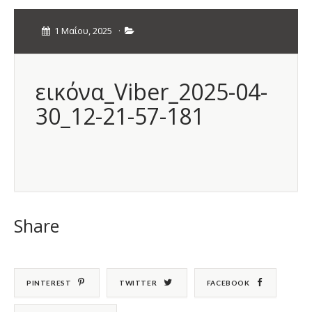
1 Μαΐου, 2025
·
εικόνα_Viber_2025-04-
30_12-21-57-181
Share
PINTEREST
TWITTER
FACEBOOK