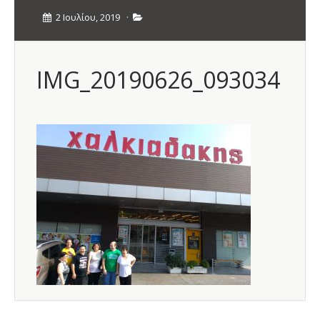
2 Ιουλίου, 2019
·
IMG_20190626_093034