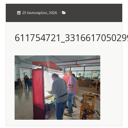
25 Ιανουαρίου, 2026
·
611754721_331661705029