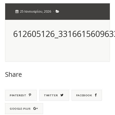
25 Ιανουαρίου, 2026
·
612605126_331661560963
Share
PINTEREST
TWITTER
FACEBOOK
GOOGLE-PLUS