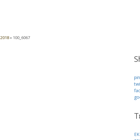
/2018
»
100_6067
S
pin
twi
fa
go
Τ
ΕΚ