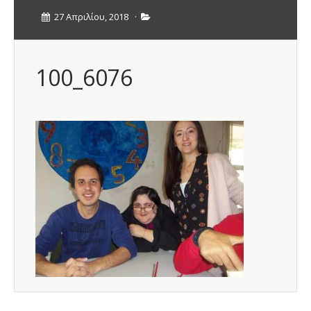
27 Απριλίου, 2018
·
100_6076