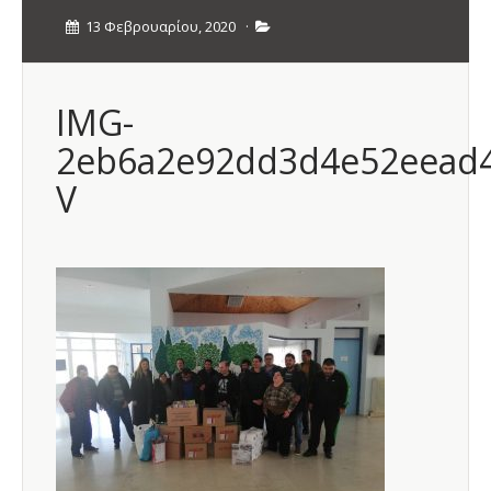
13 Φεβρουαρίου, 2020
·
IMG-
2eb6a2e92dd3d4e52eead4
V