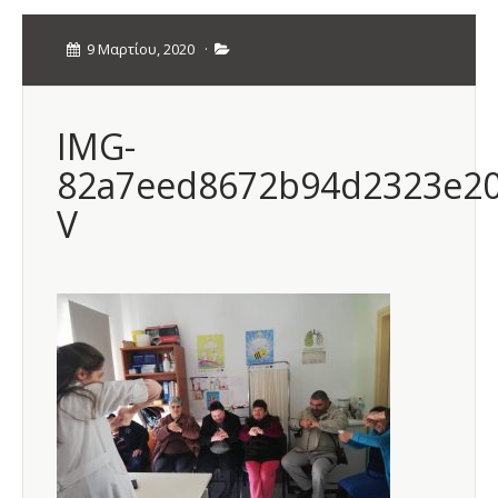
9 Μαρτίου, 2020
·
IMG-
82a7eed8672b94d2323e20
V