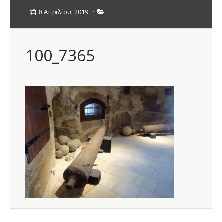
8 Απριλίου, 2019
·
100_7365