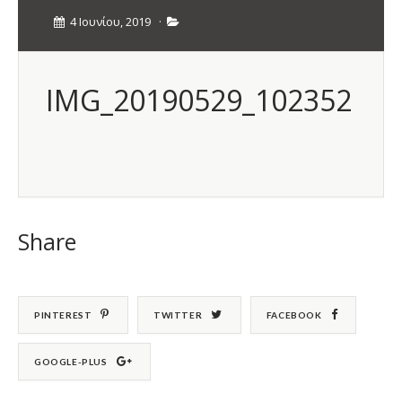
4 Ιουνίου, 2019
·
IMG_20190529_102352
Share
PINTEREST
TWITTER
FACEBOOK
GOOGLE-PLUS