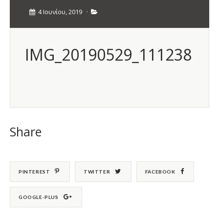
4 Ιουνίου, 2019
·
IMG_20190529_111238
Share
PINTEREST
TWITTER
FACEBOOK
GOOGLE-PLUS