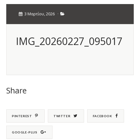
3 Μαρτίου, 2026
·
IMG_20260227_095017
Share
PINTEREST
TWITTER
FACEBOOK
GOOGLE-PLUS