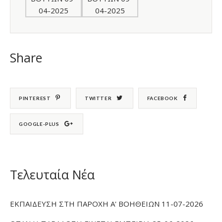
Share
PINTEREST
TWITTER
FACEBOOK
GOOGLE-PLUS
Τελευταία Νέα
ΕΚΠΑΙΔΕΥΣΗ ΣΤΗ ΠΑΡΟΧΗ Α' ΒΟΗΘΕΙΩΝ 11-07-2026