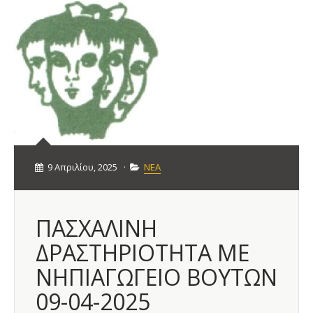
9 Απριλίου, 2025
·
ΝΕΑ
ΠΑΣΧΑΛΙΝΗ
ΔΡΑΣΤΗΡΙΟΤΗΤΑ ΜΕ
ΝΗΠΙΑΓΩΓΕΙΟ ΒΟΥΤΩΝ
09-04-2025