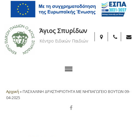
Άγιος Σπυρίδων
Κέντρο Ειδικών Παιδιών
Αρχική
»
ΠΑΣΧΑΛΙΝΗ ΔΡΑΣΤΗΡΙΟΤΗΤΑ ΜΕ ΝΗΠΙΑΓΩΓΕΙΟ ΒΟΥΤΩΝ 09-
04-2025