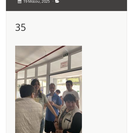
19 Μαΐου, 2025
·
35