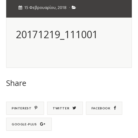
15 Φεβρουαρίου, 2018
·
20171219_111001
Share
PINTEREST
TWITTER
FACEBOOK
GOOGLE-PLUS