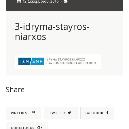
12 Δεκεμβρίου, 2016
·
3-idryma-stayros-
niarxos
Share
PINTEREST
TWITTER
FACEBOOK
GOOGLE-PLUS