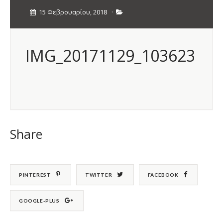
15 Φεβρουαρίου, 2018
·
IMG_20171129_103623
Share
PINTEREST
TWITTER
FACEBOOK
GOOGLE-PLUS