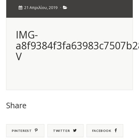
21 Απριλίου, 2019
·
IMG-
a8f9384f3fa63983c7507b2
V
Share
PINTEREST
TWITTER
FACEBOOK