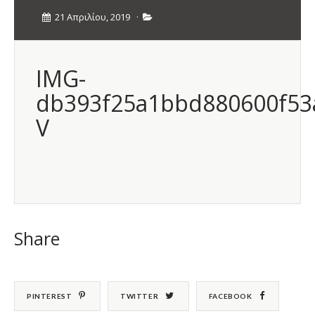
21 Απριλίου, 2019
·
IMG-
db393f25a1bbd880600f53a
V
Share
PINTEREST
TWITTER
FACEBOOK