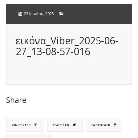
23 Ιουλίου, 2025
·
εικόνα_Viber_2025-06-
27_13-08-57-016
Share
PINTEREST
TWITTER
FACEBOOK